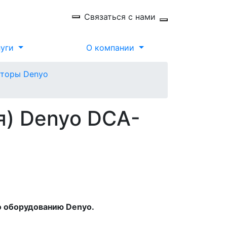
Связаться с нами
луги
О компании
аторы Denyo
я) Denyo DCA-
о оборудованию Denyo.