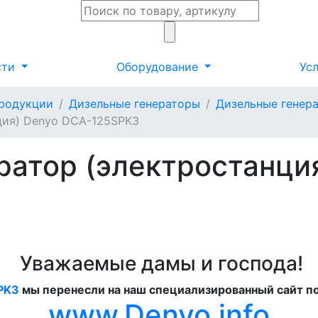
сти
Оборудование
Ус
продукции
Дизельные генераторы
Дизельные генер
ция) Denyo DCA-125SPK3
ратор (электростанци
Уважаемые дамы и господа!
PK3
мы перенесли на наш специализированный сайт п
www.Denyo.info