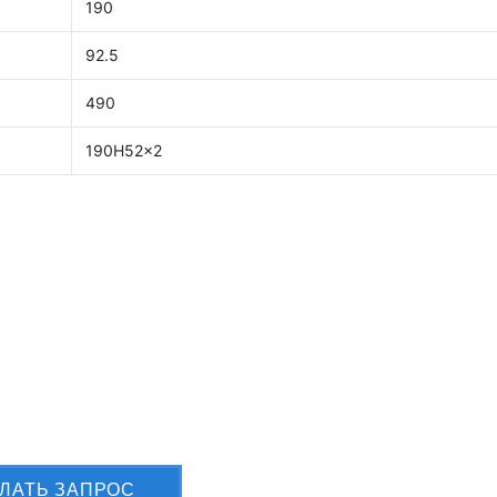
190
92.5
490
190H52x2
лите Вашу заявку сейчас
ЛАТЬ ЗАПРОС