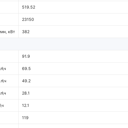
519.52
23150
ин, кВт
382
91.9
л\ч
69.5
л\ч
49.2
л\ч
28.1
\ч
12.1
119