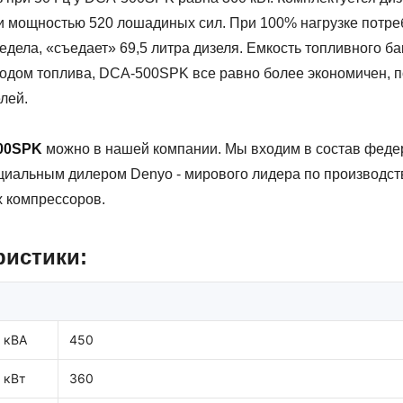
 мощностью 520 лошадиных сил. При 100% нагрузке потреб
редела, «съедает» 69,5 литра дизеля. Емкость топливного ба
ходом топлива, DCA-500SPK все равно более экономичен, 
лей.
500SPK
можно в нашей компании. Мы входим в состав феде
иальным дилером Denyo - мирового лидера по производств
х компрессоров.
ристики:
 кВА
450
 кВт
360