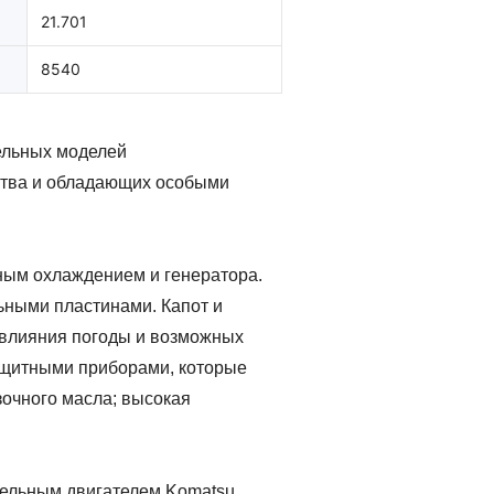
21.701
8540
ельных моделей
ства и обладающих особыми
яным охлаждением и генератора.
ьными пластинами. Капот и
 влияния погоды и возможных
ащитными приборами, которые
зочного масла; высокая
зельным двигателем Komatsu