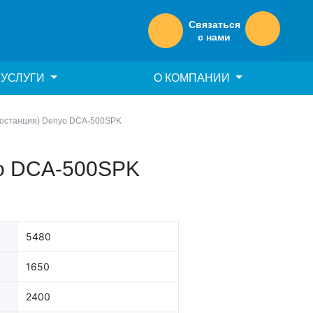
Связаться
с нами
УСЛУГИ
О КОМПАНИИ
ростанция) Denyo DCA-500SPK
yo DCA-500SPK
5480
1650
2400