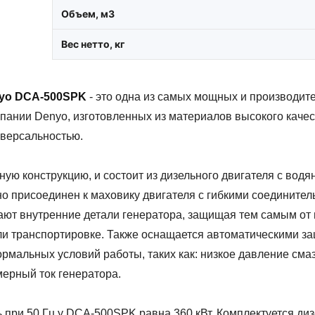
Объем, м3
Вес нетто, кг
nyo DCA-500SPK
- это одна из самых мощных и производит
мпании Denyo,
изготовленных из материалов высокого каче
иверсальностью.
ую конструкцию, и состоит из дизельного двигателя с вод
о присоединен к маховику двигателя с гибкими соединител
ают внутренние детали генератора, защищая тем самым от
ли транспортировке. Также оснащается автоматическими з
ормальных условий работы, таких как: низкое давление сма
мерный ток генератора.
при 50 Гц у DCA-500SPK равна 360 кВт. Комплектуется ди