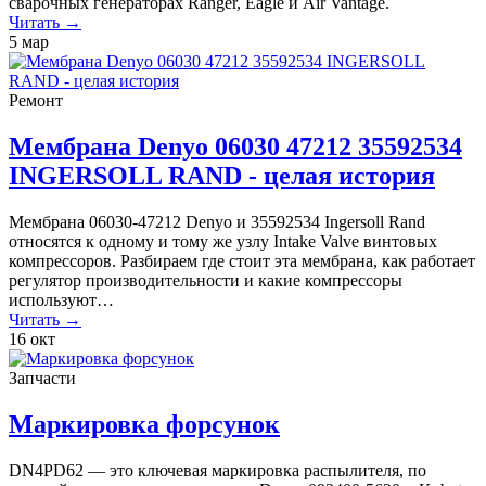
сварочных генераторах Ranger, Eagle и Air Vantage.
Читать →
5
мар
Ремонт
Мембрана Denyo 06030 47212 35592534
INGERSOLL RAND - целая история
Мембрана 06030-47212 Denyo и 35592534 Ingersoll Rand
относятся к одному и тому же узлу Intake Valve винтовых
компрессоров. Разбираем где стоит эта мембрана, как работает
регулятор производительности и какие компрессоры
используют…
Читать →
16
окт
Запчасти
Маркировка форсунок
DN4PD62 — это ключевая маркировка распылителя, по