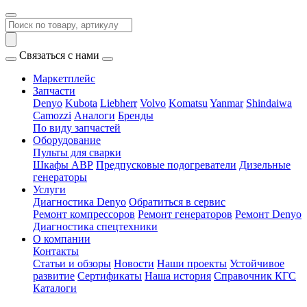
Связаться с нами
Маркетплейс
Запчасти
Denyo
Kubota
Liebherr
Volvo
Komatsu
Yanmar
Shindaiwa
Camozzi
Аналоги
Бренды
По виду запчастей
Оборудование
Пульты для сварки
Шкафы АВР
Предпусковые подогреватели
Дизельные
генераторы
Услуги
Диагностика Denyo
Обратиться в сервис
Ремонт компрессоров
Ремонт генераторов
Ремонт Denyo
Диагностика спецтехники
О компании
Контакты
Статьи и обзоры
Новости
Наши проекты
Устойчивое
развитие
Сертификаты
Наша история
Справочник КГС
Каталоги