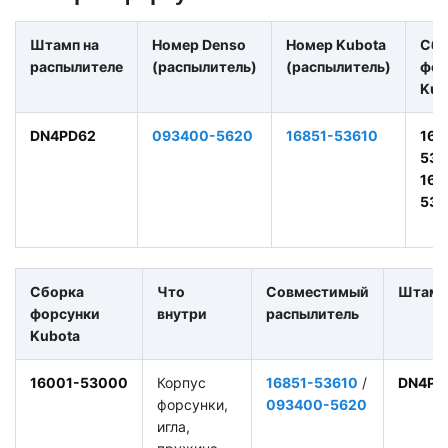
Штамп на
Номер Denso
Номер Kubota
Сбо
распылителе
(распылитель)
(распылитель)
фор
Kub
DN4PD62
093400-5620
16851-53610
160
53
168
53
Сборка
Что
Совместимый
Штамп
форсунки
внутри
распылитель
Kubota
16001-53000
Корпус
16851-53610
/
DN4PD
форсунки,
093400-5620
игла,