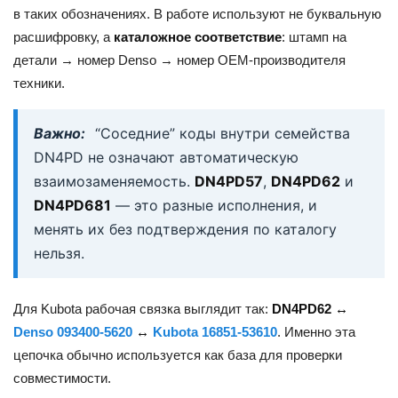
в таких обозначениях. В работе используют не буквальную
расшифровку, а
каталожное соответствие
: штамп на
детали → номер Denso → номер OEM-производителя
техники.
Важно:
“Соседние” коды внутри семейства
DN4PD не означают автоматическую
взаимозаменяемость.
DN4PD57
,
DN4PD62
и
DN4PD681
— это разные исполнения, и
менять их без подтверждения по каталогу
нельзя.
Для Kubota рабочая связка выглядит так:
DN4PD62 ↔
Denso 093400-5620
↔
Kubota 16851-53610
. Именно эта
цепочка обычно используется как база для проверки
совместимости.