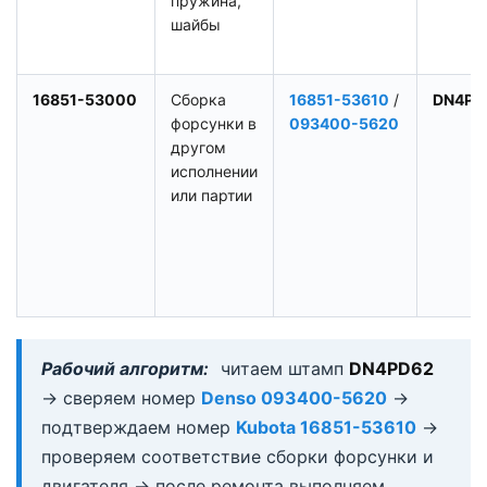
пружина,
шайбы
16851-53000
Сборка
16851-53610
/
DN4PD
форсунки в
093400-5620
другом
исполнении
или партии
Рабочий алгоритм:
читаем штамп
DN4PD62
→ сверяем номер
Denso 093400-5620
→
подтверждаем номер
Kubota 16851-53610
→
проверяем соответствие сборки форсунки и
двигателя → после ремонта выполняем