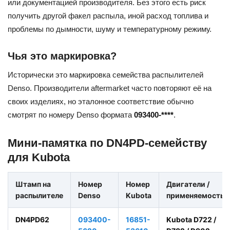
или документацией производителя. Без этого есть риск
получить другой факел распыла, иной расход топлива и
проблемы по дымности, шуму и температурному режиму.
Чья это маркировка?
Исторически это маркировка семейства распылителей
Denso. Производители aftermarket часто повторяют её на
своих изделиях, но эталонное соответствие обычно
смотрят по номеру Denso формата
093400-****
.
Мини-памятка по DN4PD-семейству
для Kubota
Штамп на
Номер
Номер
Двигатели /
распылителе
Denso
Kubota
применяемость
DN4PD62
093400-
16851-
Kubota D722 /