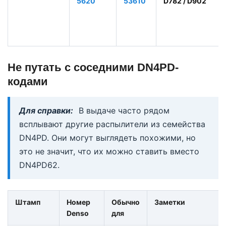
5620
53610
D782 / D902
Не путать с соседними DN4PD-
кодами
Для справки:
В выдаче часто рядом
всплывают другие распылители из семейства
DN4PD. Они могут выглядеть похожими, но
это не значит, что их можно ставить вместо
DN4PD62.
Штамп
Номер
Обычно
Заметки
Denso
для