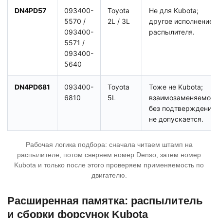
DN4PD57
093400-
Toyota
Не для Kubota;
5570 /
2L / 3L
другое исполнение
093400-
распылителя.
5571 /
093400-
5640
DN4PD681
093400-
Toyota
Тоже не Kubota;
6810
5L
взаимозаменяемост
без подтверждения
не допускается.
Рабочая логика подбора: сначала читаем штамп на
распылителе, потом сверяем номер Denso, затем номер
Kubota и только после этого проверяем применяемость по
двигателю.
Расширенная памятка: распылитель
и сборки форсунок Kubota