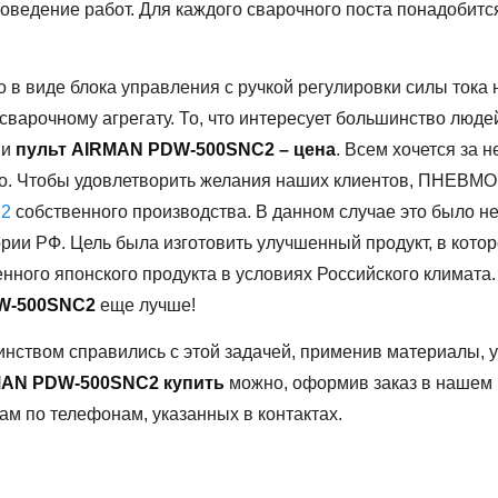
роведение работ. Для каждого сварочного поста понадобит
 в виде блока управления с ручкой регулировки силы тока 
сварочному агрегату. То, что интересует большинство люде
 и
пульт AIRMAN PDW-500SNC2 – цена
. Всем хочется за 
во. Чтобы удовлетворить желания наших клиентов, ПНЕВМ
C2
собственного производства. В данном случае это было н
рии РФ. Цель была изготовить улучшенный продукт, в котор
нного японского продукта в условиях Российского климата.
DW-500SNC2
еще лучше!
вом справились с этой задачей, применив материалы, у
MAN PDW-500SNC2 купить
можно, оформив заказ в нашем 
м по телефонам, указанных в контактах.