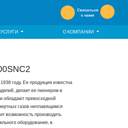
Связаться
с нами
УСЛУГИ
О КОМПАНИИ
500SNC2
1938 году. Ее продукция известна
делий, делает ее пионером в
и обладают превосходной
инертных газов неплавящимся
ает возможность производить
ельного оборудования, в