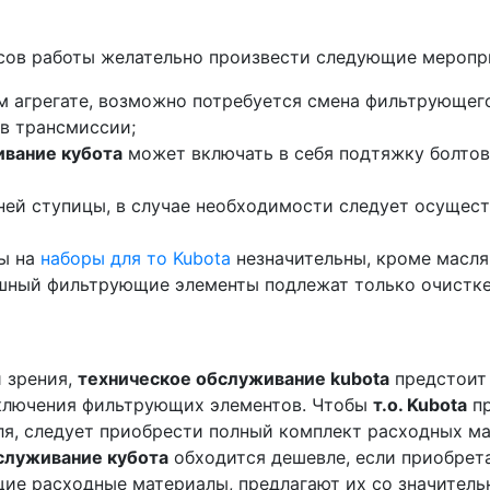
асов работы желательно произвести следующие меропри
м агрегате, возможно потребуется смена фильтрующего
 в трансмиссии;
ивание кубота
может включать в себя подтяжку болтов,
ней ступицы, в случае необходимости следует осущест
ты на
наборы для то Kubota
незначительны, кроме масля
ушный фильтрующие элементы подлежат только очистке
и зрения,
техническое обслуживание kubota
предстоит 
исключения фильтрующих элементов. Чтобы
т.о. Kubota
пр
я, следует приобрести полный комплект расходных ма
служивание кубота
обходится дешевле, если приобрет
ие расходные материалы, предлагают их со значитель