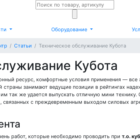
сти
Оборудование
Ус
нтр
Статьи
Техническое обслуживание Кубота
служивание Кубота
онный ресурс, комфортные условия применения — все э
й страны занимают ведущие позиции в рейтингах наде
, им так же удается выпускать отличную мини технику
, связанных с преждевременным выходом силовых агре
ента
чень работ, которые необходимо проводить при
т.о. ку