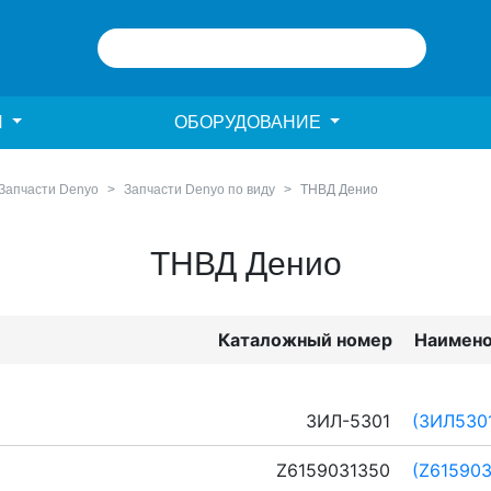
И
ОБОРУДОВАНИЕ
Запчасти Denyo
Запчасти Denyo по виду
ТНВД Денио
ТНВД Денио
Каталожный номер
Наимено
ЗИЛ-5301
(ЗИЛ530
Z6159031350
(Z615903