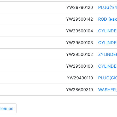
YW29790120
PLUG(1/4
YW29500142
ROD (нак
YW29500104
CYLINDER
YW29500103
CYLINDER
YW29500102
ZYLINDE
YW29500100
CYLINDE
YW29490110
PLUG(GIO
YW28600310
WASHER,
ледняя