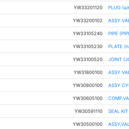
YW33201120
PLUG (шт
YW33200102
ASSY VA
YW33105240
PIPE (PIP
YW33105230
PLATE (п
YW33100520
JOINT (J
YW31800100
ASSY VA
YW30800100
ASSY CY
YW30605100
COMP.VA
YW30591110
SEAL KIT
YW30500100
ASSY,VAL