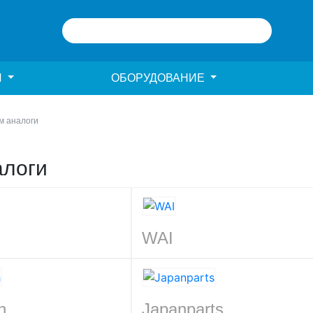
И
ОБОРУДОВАНИЕ
м аналоги
алоги
WAI
h
Japanparts