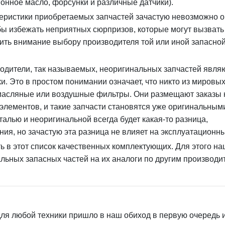
онное масло, форсунки и различные датчики).
теристики приобретаемых запчастей зачастую невозможно 
бы избежать неприятных сюрпризов, которые могут вызвать
лить внимание выбору производителя той или иной запасной
зводители, так называемых, неоригинальных запчастей явля
. Это в простом понимании означает, что никто из мировых
, масляные или воздушные фильтры. Они размещают заказы 
лементов, и такие запчасти становятся уже оригинальным
талью и неоригинальной всегда будет какая-то разница,
ия, но зачастую эта разница не влияет на эксплуатационны
ть в этот список качественных комплектующих. Для этого н
льных запасных частей на их аналоги по другим производ
 для любой техники пришло в наш обиход в первую очередь 