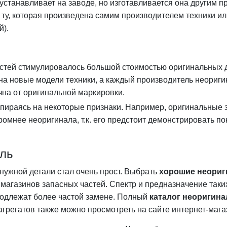
устанавливает на заводе, но изготавливается она другим п
ту, которая произведена самим производителем техники ил
й).
тей стимулировалось большой стоимостью оригинальных де
на новые модели техники, а каждый производитель неориги
чна от оригинальной маркировки.
пираясь на некоторые признаки. Например, оригинальные 
ромнее неоригинала, т.к. его предстоит демонстрировать п
аль
ужной детали стал очень прост. Выбрать
хорошие неориг
агазинов запасных частей. Спектр и предназначение таки
подлежат более частой замене. Полный
каталог неоригина
 агрегатов также можно просмотреть на сайте интернет-мага