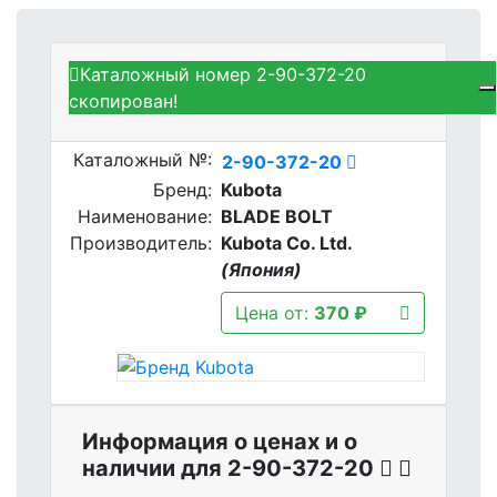
Каталожный номер 2-90-372-20
Kubota 2-90-372-20 - BLADE
скопирован!
BOLT
Каталожный №:
2-90-372-20
Бренд:
Kubota
Наименование:
BLADE BOLT
Производитель:
Kubota Co. Ltd.
(Япония)
Цена от:
370 ₽
Информация о ценах и о
наличии для 2-90-372-20