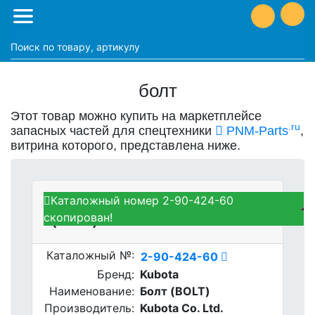
болт
Этот товар можно купить на маркетплейсе
.ru
запасных частей для спецтехники
PNM-Parts
,
витрина которого, представлена ниже.
Каталожный номер 2-90-424-60
Kubota 2-90-424-60 - Болт
скопирован!
(BOLT)
Каталожный №:
2-90-424-60
Бренд:
Kubota
Наименование:
Болт (BOLT)
Производитель:
Kubota Co. Ltd.