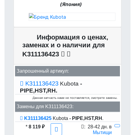
(Япония)
Информация о ценах,
заменах и о наличии для
K311136423
Запрошенный артикул:
K311136423
Kubota
-
PIPE,HST,RH.
Данная запчасть нами не поставляется, смотрите замены.
Замены для K311136423:
K311136425
Kubota
- PIPE,HST,RH
.
*
8 119 ₽
:
28-42 дн. в
Мытищи