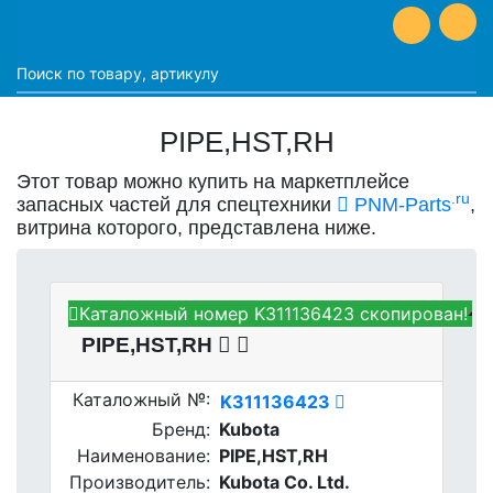
PIPE,HST,RH
Этот товар можно купить на маркетплейсе
.ru
запасных частей для спецтехники
PNM-Parts
,
витрина которого, представлена ниже.
Каталожный номер K311136423 скопирован!
Kubota K311136423 -
PIPE,HST,RH
Каталожный №:
K311136423
Бренд:
Kubota
Наименование:
PIPE,HST,RH
Производитель:
Kubota Co. Ltd.