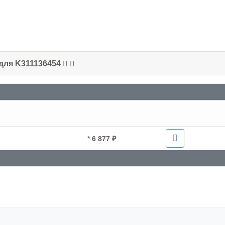
 для K311136454
*
6 877 ₽