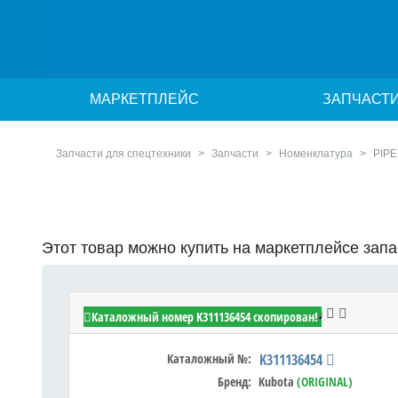
МАРКЕТПЛЕЙС
ЗАПЧАСТ
Запчасти для спецтехники
Запчасти
Номенклатура
PIPE
Этот товар можно купить на маркетплейсе зап
Kubota K311136454 - Шланг (PIPE)
Каталожный номер K311136454 скопирован!
Каталожный №:
K311136454
Бренд:
Kubota
(ORIGINAL)