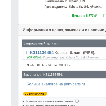
Наименование:
Шланг (PIPE)
Производитель:
Kubota Co. Ltd.
(Япония)
Цена от:
6 877 ₽
Информация о ценах, заменах и о наличии
Запрошенный артикул:
K311136454
Kubota
- Шланг (PIPE).
(ORIGINAL)
Производитель:
Kubota Co. Ltd. (Япония)
KBT-BCAT
от: 30.09.25
Прайс:
Замены для K311136454:
Больше аналогов на pnm-parts.ru
ВНИМАНИЕ !
ⓘ
Условия оплаты и поставки
, отмечны значком
Все цены указаны для
указанных пунктов выдачи
.