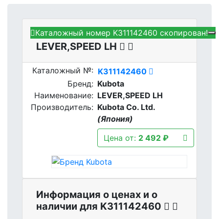
Каталожный номер K311142460 скопирован!
Kubota K311142460 -
LEVER,SPEED LH
Каталожный №:
K311142460
Бренд:
Kubota
Наименование:
LEVER,SPEED LH
Производитель:
Kubota Co. Ltd.
(Япония)
Цена от:
2 492 ₽
Информация о ценах и о
наличии для K311142460