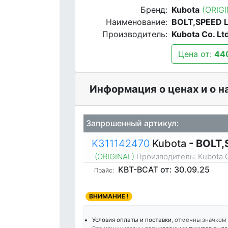
Бренд:
Kubota
(ORIG
Наименование:
BOLT,SPEED L
Производитель:
Kubota Co. Lt
Цена от:
44
Информация о ценах и о н
Запрошенный артикул:
K311142470
Kubota
- BOLT,
(ORIGINAL)
Производитель:
Kubota C
KBT-BCAT
от: 30.09.25
Прайс:
ВНИМАНИЕ !
Условия оплаты и поставки
, отмечны значком