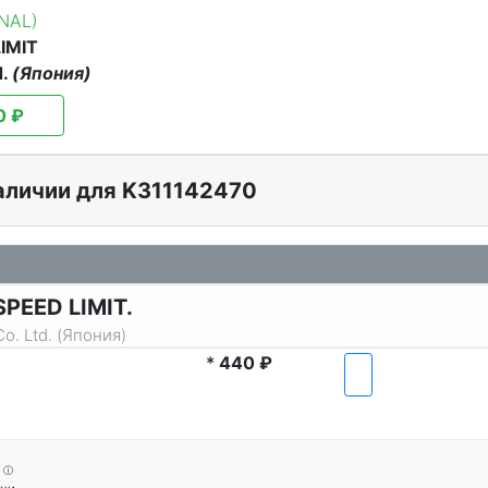
INAL)
IMIT
d.
(Япония)
0 ₽
аличии для K311142470
SPEED LIMIT.
o. Ltd. (Япония)
*
440 ₽
ⓘ