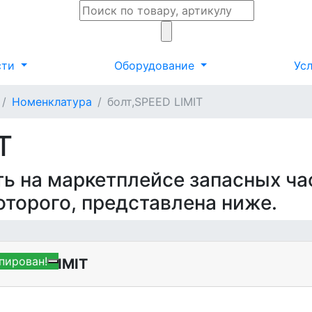
сти
Оборудование
Ус
Номенклатура
болт,SPEED LIMIT
T
ть на маркетплейсе запасных ча
которого, представлена ниже.
пирован!
,SPEED LIMIT