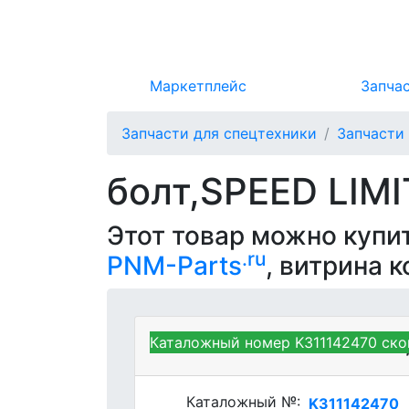
Маркетплейс
Запча
Запчасти для спецтехники
Запчасти
болт,SPEED LIMI
Этот товар можно купи
.ru
PNM-Parts
, витрина 
Каталожный номер K311142470 ско
Kubota K311142470 - BOLT
Каталожный №:
K311142470