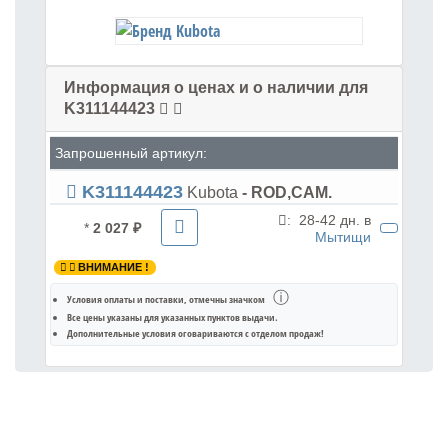
Информация о ценах и о наличии для
K311144423
Запрошенный артикул:
K311144423
Kubota
- ROD,CAM.
:
28-42 дн. в
*
2 027 ₽
Мытищи
ВНИМАНИЕ !
ⓘ
Условия оплаты и поставки
, отмечны значком
Все цены указаны для
указанных пунктов выдачи
.
Дополнительные условия оговариваются с отделом продаж!