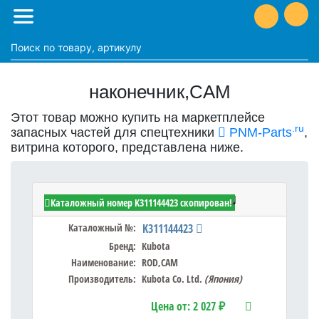
наконечник,CAM
Этот товар можно купить на маркетплейсе
.ru
запасных частей для спецтехники
PNM-Parts
,
витрина которого, представлена ниже.
Kubota K311144423 - ROD,CAM
Каталожный номер K311144423 скопирован!
Каталожный №:
K311144423
Бренд:
Kubota
Наименование:
ROD,CAM
Производитель:
Kubota Co. Ltd.
(Япония)
Цена от:
2 027 ₽