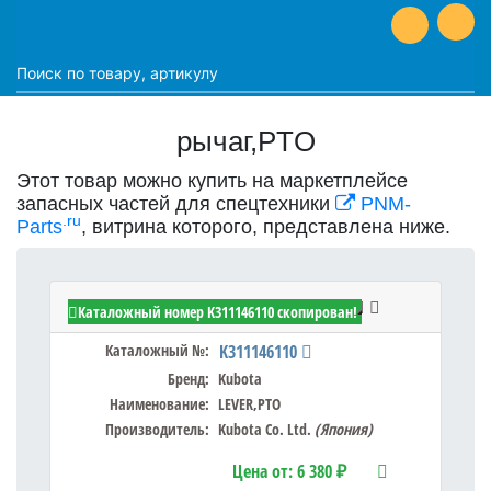
рычаг,PTO
Этот товар можно купить на маркетплейсе
запасных частей для спецтехники
PNM-
.ru
Parts
, витрина которого, представлена ниже.
Kubota K311146110 - LEVER,PTO
Каталожный номер K311146110 скопирован!
Каталожный №:
K311146110
Бренд:
Kubota
Наименование:
LEVER,PTO
Производитель:
Kubota Co. Ltd.
(Япония)
Цена от:
6 380 ₽