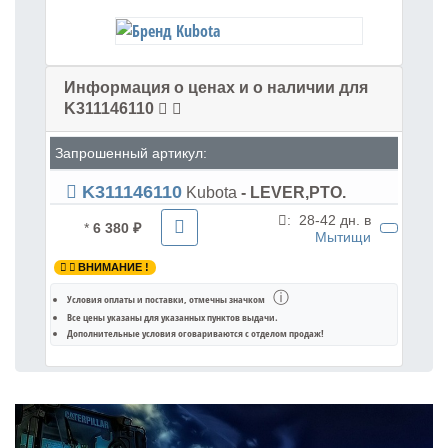
Информация о ценах и о наличии для
K311146110
Запрошенный артикул:
K311146110
Kubota
- LEVER,PTO.
:
28-42 дн. в
*
6 380 ₽
Мытищи
ВНИМАНИЕ !
ⓘ
Условия оплаты и поставки
, отмечны значком
Все цены указаны для
указанных пунктов выдачи
.
Дополнительные условия оговариваются с отделом продаж!