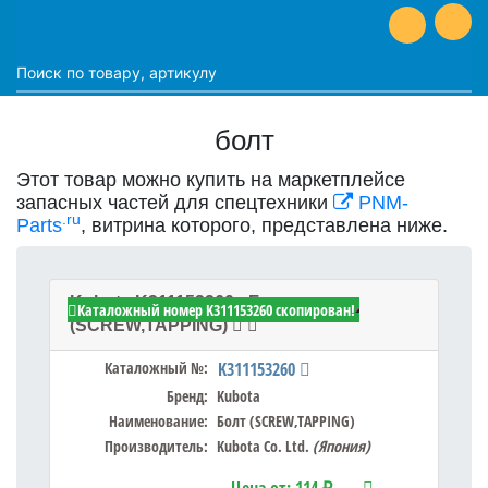
болт
Этот товар можно купить на маркетплейсе
запасных частей для спецтехники
PNM-
.ru
Parts
, витрина которого, представлена ниже.
Kubota K311153260 - Болт
Каталожный номер K311153260 скопирован!
(SCREW,TAPPING)
Каталожный №:
K311153260
Бренд:
Kubota
Наименование:
Болт (SCREW,TAPPING)
Производитель:
Kubota Co. Ltd.
(Япония)