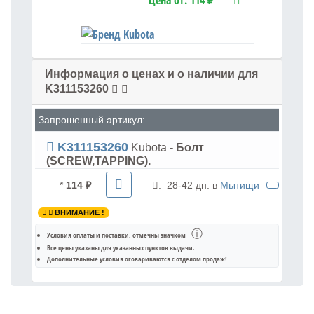
Цена от:
114 ₽
Информация о ценах и о наличии для
K311153260
Запрошенный артикул:
K311153260
Kubota
- Болт
(SCREW,TAPPING).
*
114 ₽
:
28-42 дн. в
Мытищи
ВНИМАНИЕ !
ⓘ
Условия оплаты и поставки
, отмечны значком
Все цены указаны для
указанных пунктов выдачи
.
Дополнительные условия оговариваются с отделом продаж!