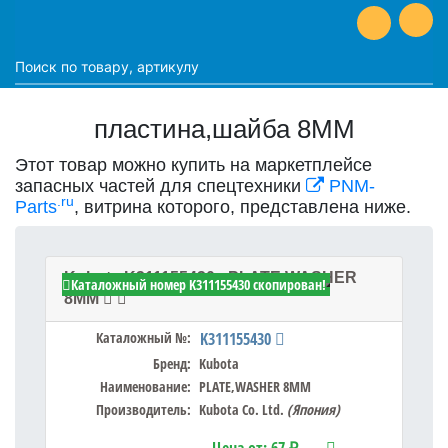
пластина,шайба 8MM
Этот товар можно купить на маркетплейсе
запасных частей для спецтехники
PNM-
.ru
Parts
, витрина которого, представлена ниже.
Kubota K311155430 - PLATE,WASHER
Каталожный номер K311155430 скопирован!
8MM
Каталожный №:
K311155430
Бренд:
Kubota
Наименование:
PLATE,WASHER 8MM
Производитель:
Kubota Co. Ltd.
(Япония)