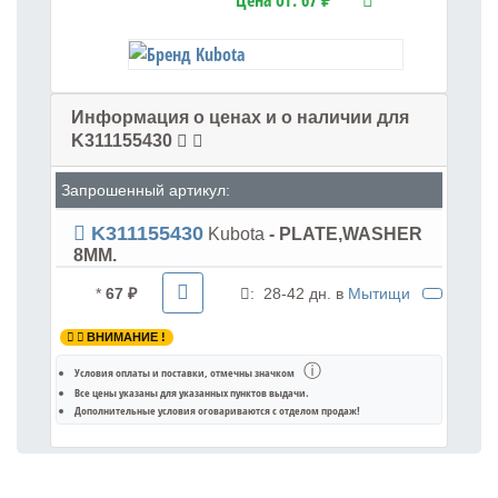
Цена от:
67 ₽
Информация о ценах и о наличии для
K311155430
Запрошенный артикул:
K311155430
Kubota
- PLATE,WASHER
8MM.
*
67 ₽
:
28-42 дн. в
Мытищи
ВНИМАНИЕ !
ⓘ
Условия оплаты и поставки
, отмечны значком
Все цены указаны для
указанных пунктов выдачи
.
Дополнительные условия оговариваются с отделом продаж!