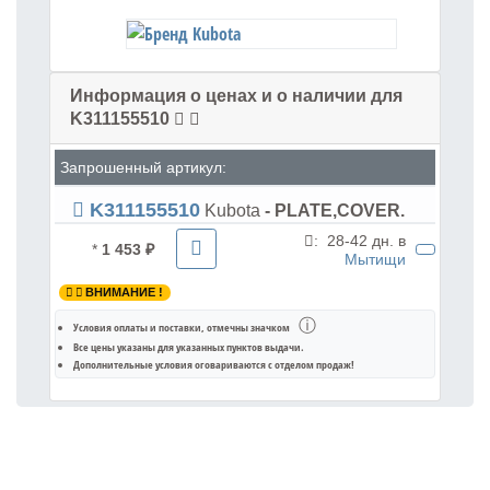
Информация о ценах и о наличии для
K311155510
Запрошенный артикул:
K311155510
Kubota
- PLATE,COVER.
:
28-42 дн. в
*
1 453 ₽
Мытищи
ВНИМАНИЕ !
ⓘ
Условия оплаты и поставки
, отмечны значком
Все цены указаны для
указанных пунктов выдачи
.
Дополнительные условия оговариваются с отделом продаж!