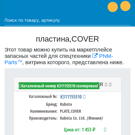
пластина,COVER
Этот товар можно купить на маркетплейсе
запасных частей для спецтехники
PNM-
.ru
Parts
, витрина которого, представлена ниже.
Kubota K311155510 - PLATE,COVER
Каталожный номер K311155510 скопирован!
Каталожный №:
K311155510
Бренд:
Kubota
Наименование:
PLATE,COVER
Производитель:
Kubota Co. Ltd.
(Япония)
Цена от:
1 453 ₽