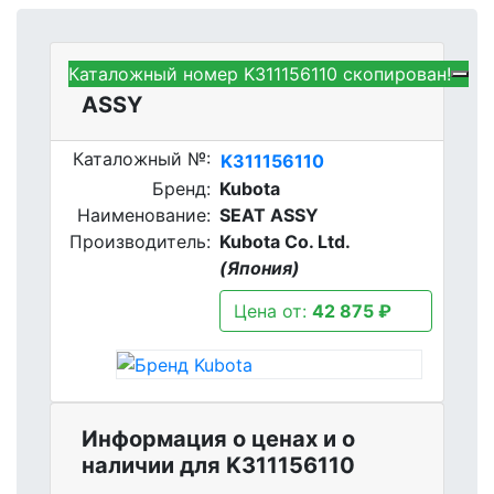
Каталожный номер K311156110 скопирован!
Kubota K311156110 - SEAT
ASSY
Каталожный №:
K311156110
Бренд:
Kubota
Наименование:
SEAT ASSY
Производитель:
Kubota Co. Ltd.
(Япония)
Цена от:
42 875 ₽
Информация о ценах и о
наличии для K311156110