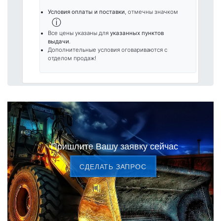
Условия оплаты и поставки
, отмечны значком
ⓘ
Все цены указаны для
указанных пунктов
выдачи
.
Дополнительные условия оговариваются с
отделом продаж!
Пришлите Вашу заявку сейчас
CДЕЛАТЬ ЗАПРОС