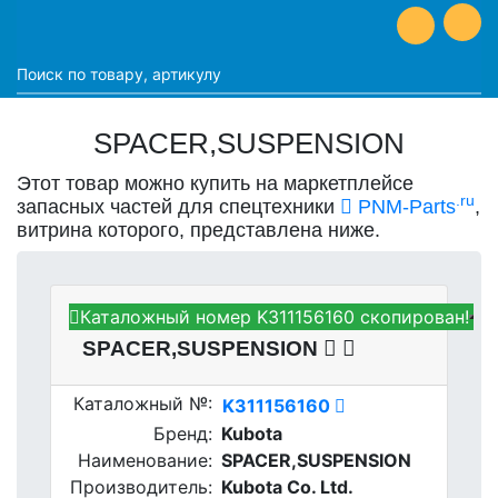
SPACER,SUSPENSION
Этот товар можно купить на маркетплейсе
.ru
запасных частей для спецтехники
PNM-Parts
,
витрина которого, представлена ниже.
Каталожный номер K311156160 скопирован!
Kubota K311156160 -
SPACER,SUSPENSION
Каталожный №:
K311156160
Бренд:
Kubota
Наименование:
SPACER,SUSPENSION
Производитель:
Kubota Co. Ltd.