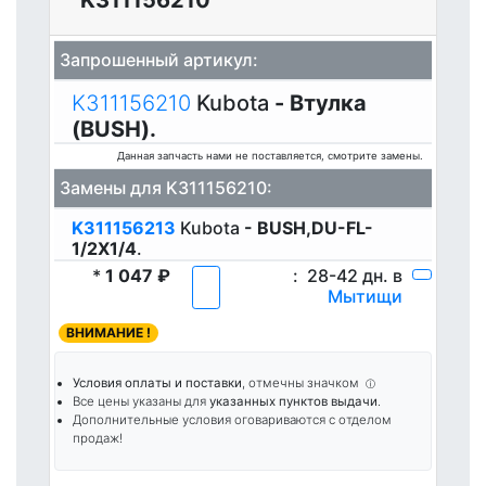
K311156210
Запрошенный артикул:
K311156210
Kubota
- Втулка
(BUSH).
Данная запчасть нами не поставляется, смотрите замены.
Замены для K311156210:
K311156213
Kubota
- BUSH,DU-FL-
1/2X1/4
.
*
1 047 ₽
:
28-42 дн. в
Мытищи
ВНИМАНИЕ !
Условия оплаты и поставки
, отмечны значком
ⓘ
Все цены указаны для
указанных пунктов выдачи
.
Дополнительные условия оговариваются с отделом
продаж!