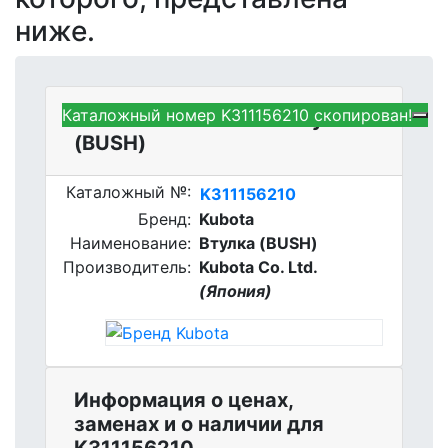
ниже.
Каталожный номер K311156210 скопирован!
Kubota K311156210 - Втулка
(BUSH)
Каталожный №:
K311156210
Бренд:
Kubota
Наименование:
Втулка (BUSH)
Производитель:
Kubota Co. Ltd.
(Япония)
Информация о ценах,
заменах и о наличии для