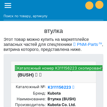
втулка
Этот товар можно купить на маркетплейсе
.ru
запасных частей для спецтехники
PNM-Parts
,
витрина которого, представлена ниже.
Каталожный номер K311156223 скопирован!
Kubota K311156223 - Втулка
(BUSH)
Каталожный №:
K311156223
Бренд:
Kubota
Наименование:
Втулка (BUSH)
Производитель:
Kubota Co. Ltd.