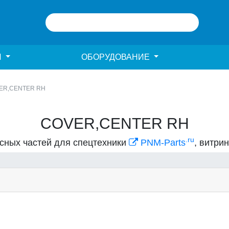
И
ОБОРУДОВАНИЕ
ER,CENTER RH
COVER,CENTER RH
.ru
асных частей для спецтехники
PNM-Parts
, витри