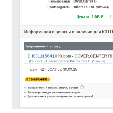
Наименование:
COVER,CENTER RH
Производитель:
Kubota Co. Ltd.
(Япония)
Цена от:
1 963 ₽
Информация о ценах и о наличии для K311
Запрошенный артикул:
K311156410
Kubota
- COVER,CENTER RH
(ORIGINAL)
Производитель:
Kubota Co. Ltd. (Япония)
KBT-BCAT
от: 30.09.25
Прайс:
ВНИМАНИЕ !
ⓘ
Условия оплаты и поставки
, отмечны значком
Все цены указаны для
указанных пунктов выдачи
.
Дополнительные условия оговариваются с отделом продаж!