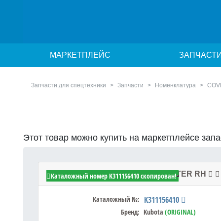
МАРКЕТПЛЕЙС
ЗАПЧАСТ
Запчасти для спецтехники
Запчасти
Номенклатура
COV
Этот товар можно купить на маркетплейсе зап
Kubota K311156410 - COVER,CENTER RH
Каталожный номер K311156410 скопирован!
Каталожный №:
K311156410
Бренд:
Kubota
(ORIGINAL)