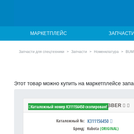
МАРКЕТПЛЕЙС
ЗАПЧАСТ
Запчасти для спецтехники
Запчасти
Номенклатура
BUM
Этот товар можно купить на маркетплейсе зап
Kubota K311156450 - BUMPER,RUBBER
Каталожный номер K311156450 скопирован!
Каталожный №:
K311156450
Бренд:
Kubota
(ORIGINAL)