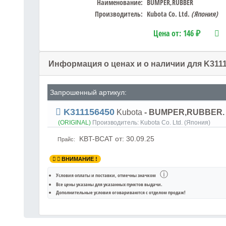
Наименование:
BUMPER,RUBBER
Производитель:
Kubota Co. Ltd.
(Япония)
Цена от:
146 ₽
Информация о ценах и о наличии для K311
Запрошенный артикул:
K311156450
Kubota
- BUMPER,RUBBER.
(ORIGINAL)
Производитель:
Kubota Co. Ltd. (Япония)
KBT-BCAT
от: 30.09.25
Прайс:
ВНИМАНИЕ !
ⓘ
Условия оплаты и поставки
, отмечны значком
Все цены указаны для
указанных пунктов выдачи
.
Дополнительные условия оговариваются с отделом продаж!