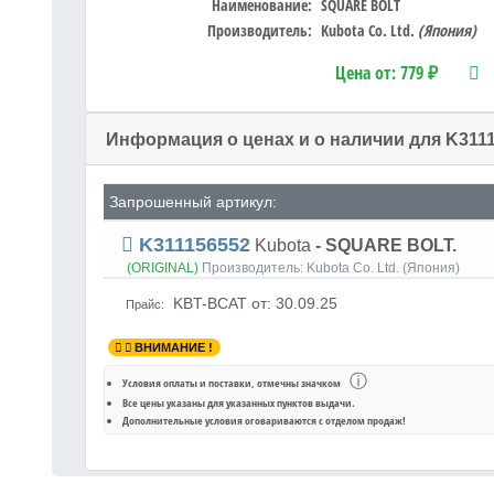
Наименование:
SQUARE BOLT
Производитель:
Kubota Co. Ltd.
(Япония)
Цена от:
779 ₽
Информация о ценах и о наличии для K311
Запрошенный артикул:
K311156552
Kubota
- SQUARE BOLT.
(ORIGINAL)
Производитель:
Kubota Co. Ltd. (Япония)
KBT-BCAT
от: 30.09.25
Прайс:
ВНИМАНИЕ !
ⓘ
Условия оплаты и поставки
, отмечны значком
Все цены указаны для
указанных пунктов выдачи
.
Дополнительные условия оговариваются с отделом продаж!