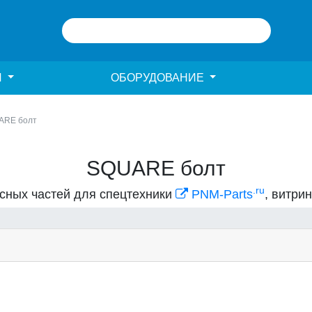
И
ОБОРУДОВАНИЕ
ARE болт
SQUARE болт
.ru
асных частей для спецтехники
PNM-Parts
, витри