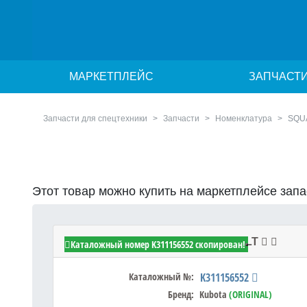
МАРКЕТПЛЕЙС
ЗАПЧАСТ
Запчасти для спецтехники
Запчасти
Номенклатура
SQU
Этот товар можно купить на маркетплейсе зап
Kubota K311156552 - SQUARE BOLT
Каталожный номер K311156552 скопирован!
Каталожный №:
K311156552
Бренд:
Kubota
(ORIGINAL)