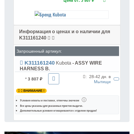
Цена от:
3 807 ₽
Информация о ценах и о наличии для
K311161240
Запрошенный артикул:
K311161240
Kubota
- ASSY WIRE
HARNESS B.
:
28-42 дн. в
*
3 807 ₽
Мытищи
ВНИМАНИЕ !
ⓘ
Условия оплаты и поставки
, отмечны значком
Все цены указаны для
указанных пунктов выдачи
.
Дополнительные условия оговариваются с отделом продаж!