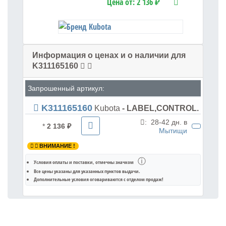
Цена от:
2 136 ₽
Информация о ценах и о наличии для
K311165160
Запрошенный артикул:
K311165160
Kubota
- LABEL,CONTROL.
:
28-42 дн. в
*
2 136 ₽
Мытищи
ВНИМАНИЕ !
ⓘ
Условия оплаты и поставки
, отмечны значком
Все цены указаны для
указанных пунктов выдачи
.
Дополнительные условия оговариваются с отделом продаж!