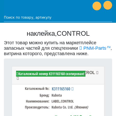
наклейка,CONTROL
Этот товар можно купить на маркетплейсе
.ru
запасных частей для спецтехники
PNM-Parts
,
витрина которого, представлена ниже.
Kubota K311165160 - LABEL,CONTROL
Каталожный номер K311165160 скопирован!
Каталожный №:
K311165160
Бренд:
Kubota
Наименование:
LABEL,CONTROL
Производитель:
Kubota Co. Ltd.
(Япония)