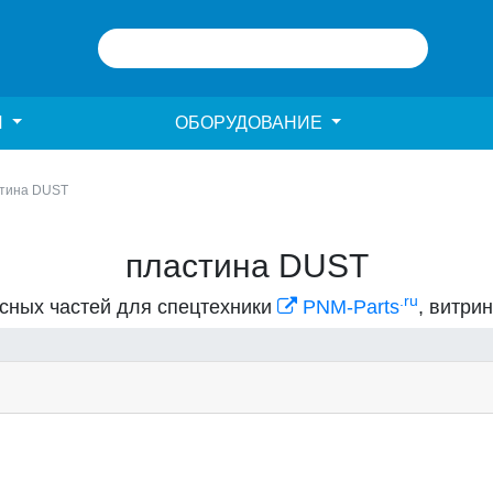
И
ОБОРУДОВАНИЕ
тина DUST
пластина DUST
.ru
асных частей для спецтехники
PNM-Parts
, витри