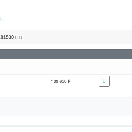
181530
*
39 610 ₽