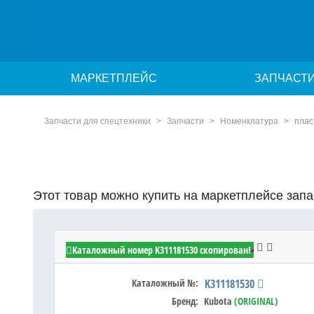
МАРКЕТПЛЕЙС
ЗАПЧАСТ
Запчасти для спецтехники
Запчасти
Номенклатура
плас
Этот товар можно купить на маркетплейсе зап
Kubota K311181530 - PLATE DUST
Каталожный номер K311181530 скопирован!
Каталожный №:
K311181530
Бренд:
Kubota
(ORIGINAL)