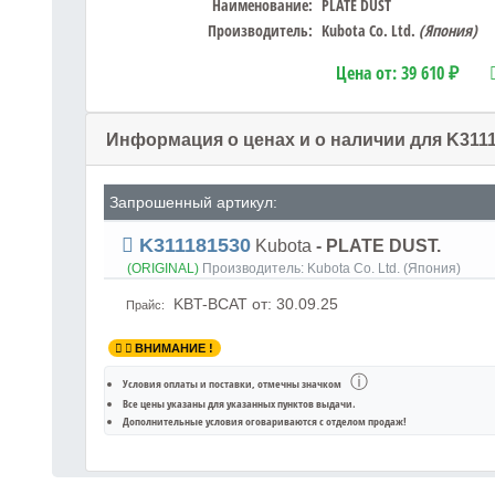
Наименование:
PLATE DUST
Производитель:
Kubota Co. Ltd.
(Япония)
Цена от:
39 610 ₽
Информация о ценах и о наличии для K311
Запрошенный артикул:
K311181530
Kubota
- PLATE DUST.
(ORIGINAL)
Производитель:
Kubota Co. Ltd. (Япония)
KBT-BCAT
от: 30.09.25
Прайс:
ВНИМАНИЕ !
ⓘ
Условия оплаты и поставки
, отмечны значком
Все цены указаны для
указанных пунктов выдачи
.
Дополнительные условия оговариваются с отделом продаж!