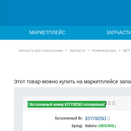
МАРКЕТПЛЕЙС
ЗАПЧАСТ
Запчасти для спецтехники
Запчасти
Номенклатура
NET
Этот товар можно купить на маркетплейсе зап
Kubota K311182563 - NET SCREEN
Каталожный номер K311182563 скопирован!
Каталожный №:
K311182563
Бренд:
Kubota
(ORIGINAL)