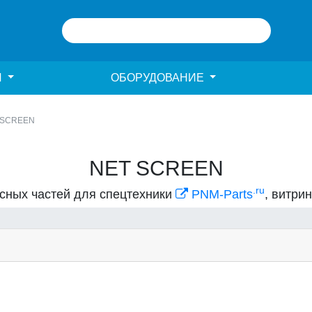
И
ОБОРУДОВАНИЕ
 SCREEN
NET SCREEN
.ru
асных частей для спецтехники
PNM-Parts
, витри