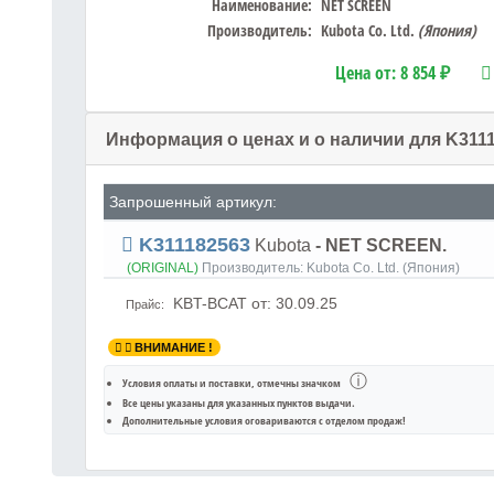
Наименование:
NET SCREEN
Производитель:
Kubota Co. Ltd.
(Япония)
Цена от:
8 854 ₽
Информация о ценах и о наличии для K311
Запрошенный артикул:
K311182563
Kubota
- NET SCREEN.
(ORIGINAL)
Производитель:
Kubota Co. Ltd. (Япония)
KBT-BCAT
от: 30.09.25
Прайс:
ВНИМАНИЕ !
ⓘ
Условия оплаты и поставки
, отмечны значком
Все цены указаны для
указанных пунктов выдачи
.
Дополнительные условия оговариваются с отделом продаж!