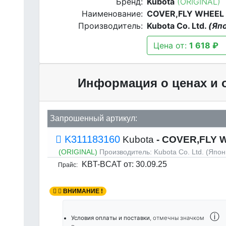
Бренд:
Kubota
(ORIGINAL)
Наименование:
COVER,FLY WHEEL
Производитель:
Kubota Co. Ltd.
(Яп
Цена от:
1 618 ₽
Информация о ценах и 
Запрошенный артикул:
K311183160
Kubota
- COVER,FLY 
(ORIGINAL)
Производитель:
Kubota Co. Ltd. (Япон
KBT-BCAT
от: 30.09.25
Прайс:
ВНИМАНИЕ !
ⓘ
Условия оплаты и поставки
, отмечны значком