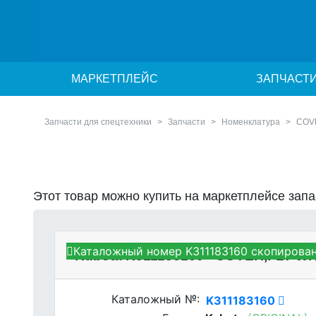
МАРКЕТПЛЕЙС
ЗАПЧАСТ
Запчасти для спецтехники
Запчасти
Номенклатура
COVE
Этот товар можно купить на маркетплейсе зап
Каталожный номер K311183160 скопирован
Kubota K311183160 - COVER,FLY 
Каталожный №:
K311183160