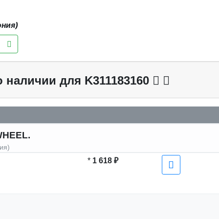
ония)
о наличии для K311183160
WHEEL.
ия)
*
1 618 ₽