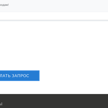
родаж!
лите Вашу заявку сейчас
ЛАТЬ ЗАПРОС
Ы