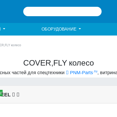
И
ОБОРУДОВАНИЕ
R,FLY колесо
COVER,FLY колесо
.ru
асных частей для спецтехники
PNM-Parts
, витрин
!
WHEEL