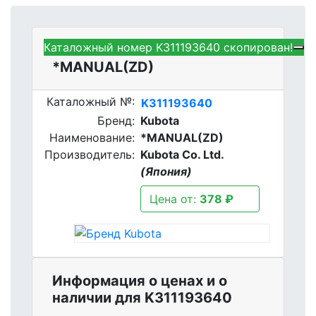
Каталожный номер K311193640 скопирован!
Kubota K311193640 -
*MANUAL(ZD)
Каталожный №:
K311193640
Бренд:
Kubota
Наименование:
*MANUAL(ZD)
Производитель:
Kubota Co. Ltd.
(Япония)
Цена от:
378 ₽
Информация о ценах и о
наличии для K311193640