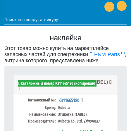
наклейка
Этот товар можно купить на маркетплейсе
.ru
запасных частей для спецтехники
PNM-Parts
,
витрина которого, представлена ниже.
Kubota K311665180 - Этикетка (LABEL)
Каталожный номер K311665180 скопирован!
Каталожный №:
K311665180
Бренд:
Kubota
Наименование:
Этикетка (LABEL)
Производитель:
Kubota Co. Ltd.
(Япония)