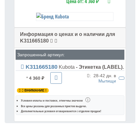
Цена от:
4 360 ₽
Информация о ценах и о наличии для
K311665180
Запрошенный артикул:
K311665180
Kubota
- Этикетка (LABEL).
:
28-42 дн. в
*
4 360 ₽
Мытищи
ВНИМАНИЕ !
ⓘ
Условия оплаты и поставки
, отмечны значком
Все цены указаны для
указанных пунктов выдачи
.
Дополнительные условия оговариваются с отделом продаж!