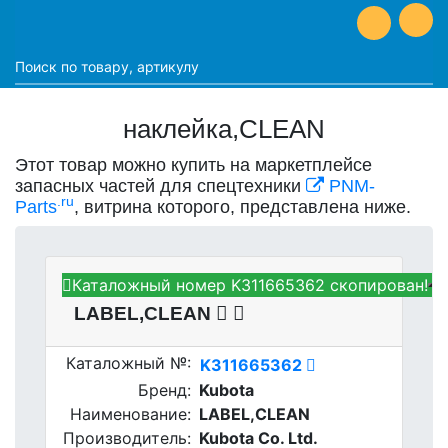
наклейка,CLEAN
Этот товар можно купить на маркетплейсе
запасных частей для спецтехники
PNM-
.ru
Parts
, витрина которого, представлена ниже.
Каталожный номер K311665362 скопирован!
Kubota K311665362 -
LABEL,CLEAN
Каталожный №:
K311665362
Бренд:
Kubota
Наименование:
LABEL,CLEAN
Производитель:
Kubota Co. Ltd.