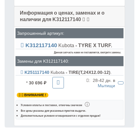
Информация о ценах, заменах и о
наличии для K312117140
Запрошенный артикул:
K312117140
Kubota
- TYRE X TURF.
Данная запчасть нами не поставляется, смотрите замены.
Замены для K312117140:
K251117140
Kubota
- TIRE(T,24X12.00-12)
.
:
28-42 дн. в
*
30 696 ₽
Мытищи
ВНИМАНИЕ !
ⓘ
Условия оплаты и поставки
, отмечны значком
Все цены указаны для
указанных пунктов выдачи
.
Дополнительные условия оговариваются с отделом продаж!