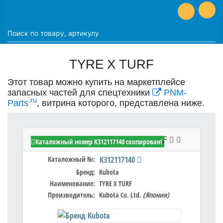
TYRE X TURF
Этот товар можно купить на маркетплейсе
запасных частей для спецтехники
PNM-
.ru
Parts
, витрина которого, представлена ниже.
Kubota K312117140 - TYRE X TURF
Каталожный номер K312117140 скопирован!
Каталожный №:
K312117140
Бренд:
Kubota
Наименование:
TYRE X TURF
Производитель:
Kubota Co. Ltd.
(Япония)