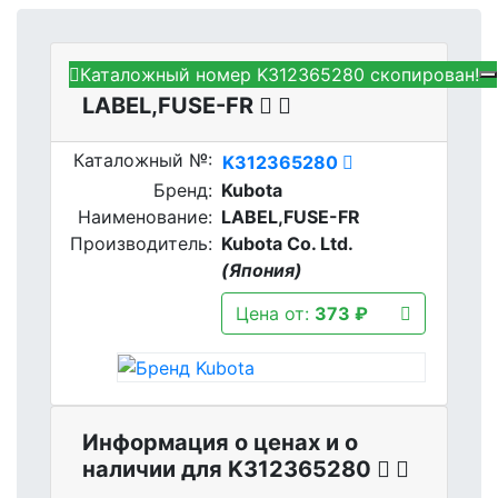
Каталожный номер K312365280 скопирован!
Kubota K312365280 -
LABEL,FUSE-FR
Каталожный №:
K312365280
Бренд:
Kubota
Наименование:
LABEL,FUSE-FR
Производитель:
Kubota Co. Ltd.
(Япония)
Цена от:
373 ₽
Информация о ценах и о
наличии для K312365280