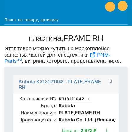
пластина,FRAME RH
Этот товар можно купить на маркетплейсе
запасных частей для спецтехники
PNM-
.ru
Parts
, витрина которого, представлена ниже.
Kubota K313121042 - PLATE,FRAME
RH
Каталожный №:
K313121042
Бренд:
Kubota
Наименование:
PLATE,FRAME RH
Производитель:
Kubota Co. Ltd.
(Япония)
Цена от:
2 672 ₽