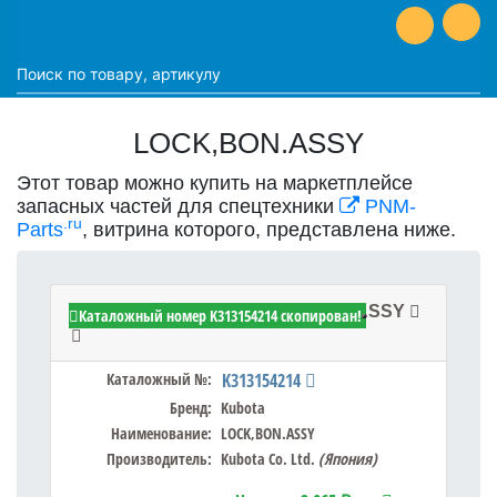
LOCK,BON.ASSY
Этот товар можно купить на маркетплейсе
запасных частей для спецтехники
PNM-
.ru
Parts
, витрина которого, представлена ниже.
Kubota K313154214 - LOCK,BON.ASSY
Каталожный номер K313154214 скопирован!
Каталожный №:
K313154214
Бренд:
Kubota
Наименование:
LOCK,BON.ASSY
Производитель:
Kubota Co. Ltd.
(Япония)