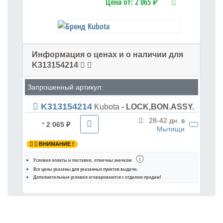
Цена от:
2 065 ₽
Информация о ценах и о наличии для
K313154214
Запрошенный артикул:
K313154214
Kubota
- LOCK,BON.ASSY.
:
28-42 дн. в
*
2 065 ₽
Мытищи
ВНИМАНИЕ !
ⓘ
Условия оплаты и поставки
, отмечны значком
Все цены указаны для
указанных пунктов выдачи
.
Дополнительные условия оговариваются с отделом продаж!