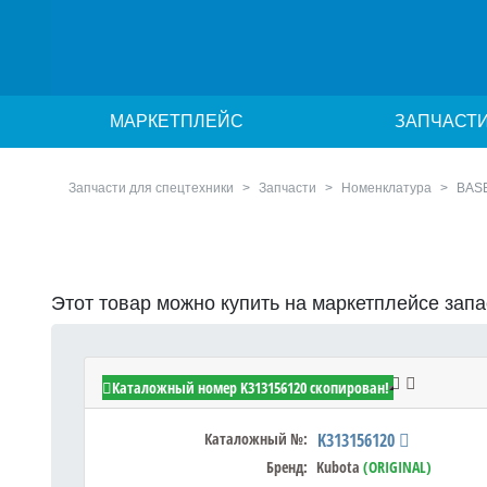
МАРКЕТПЛЕЙС
ЗАПЧАСТ
Запчасти для спецтехники
Запчасти
Номенклатура
BAS
Этот товар можно купить на маркетплейсе зап
Kubota K313156120 - BASE,SEAT
Каталожный номер K313156120 скопирован!
Каталожный №:
K313156120
Бренд:
Kubota
(ORIGINAL)