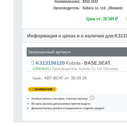
Наименование:
BASE,SEAT
Производитель:
Kubota Co. Ltd.
(Япония)
Цена от:
28 549 ₽
Информация о ценах и о наличии для K313
Запрошенный артикул:
K313156120
Kubota
- BASE,SEAT.
(ORIGINAL)
Производитель:
Kubota Co. Ltd. (Япония)
KBT-BCAT
от: 30.09.25
Прайс:
ВНИМАНИЕ !
ⓘ
Условия оплаты и поставки
, отмечны значком
Все цены указаны для
указанных пунктов выдачи
.
Дополнительные условия оговариваются с отделом продаж!