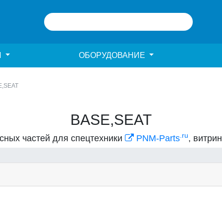
И
ОБОРУДОВАНИЕ
E,SEAT
BASE,SEAT
.ru
асных частей для спецтехники
PNM-Parts
, витри