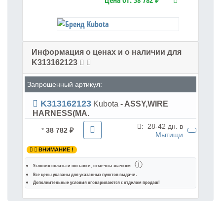
Цена от:
38 782 ₽
Информация о ценах и о наличии для
K313162123
Запрошенный артикул:
K313162123
Kubota
- ASSY,WIRE
HARNESS(MA.
:
28-42 дн. в
*
38 782 ₽
Мытищи
ВНИМАНИЕ !
ⓘ
Условия оплаты и поставки
, отмечны значком
Все цены указаны для
указанных пунктов выдачи
.
Дополнительные условия оговариваются с отделом продаж!