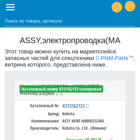
ASSY,электропроводка(MA
Этот товар можно купить на маркетплейсе
.ru
запасных частей для спецтехники
PNM-Parts
,
витрина которого, представлена ниже.
Kubota K313162123 - ASSY,WIRE
Каталожный номер K313162123 скопирован!
HARNESS(MA
Каталожный №:
K313162123
Бренд:
Kubota
Наименование:
ASSY,WIRE HARNESS(MA
Производитель:
Kubota Co. Ltd.
(Япония)