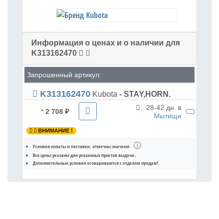
Информация о ценах и о наличии для
K313162470
Запрошенный артикул:
K313162470
Kubota
- STAY,HORN.
:
28-42 дн. в
*
2 708 ₽
Мытищи
ВНИМАНИЕ !
ⓘ
Условия оплаты и поставки
, отмечны значком
Все цены указаны для
указанных пунктов выдачи
.
Дополнительные условия оговариваются с отделом продаж!