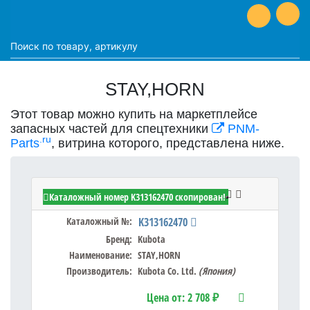
STAY,HORN
Этот товар можно купить на маркетплейсе
запасных частей для спецтехники
PNM-
.ru
Parts
, витрина которого, представлена ниже.
Kubota K313162470 - STAY,HORN
Каталожный номер K313162470 скопирован!
Каталожный №:
K313162470
Бренд:
Kubota
Наименование:
STAY,HORN
Производитель:
Kubota Co. Ltd.
(Япония)
Цена от:
2 708 ₽