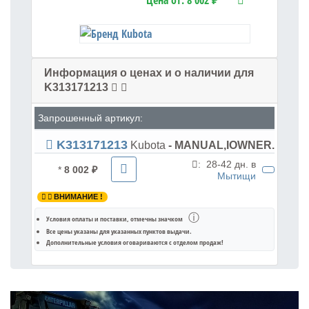
Цена от:
8 002 ₽
Информация о ценах и о наличии для
K313171213
Запрошенный артикул:
K313171213
Kubota
- MANUAL,IOWNER.
:
28-42 дн. в
*
8 002 ₽
Мытищи
ВНИМАНИЕ !
ⓘ
Условия оплаты и поставки
, отмечны значком
Все цены указаны для
указанных пунктов выдачи
.
Дополнительные условия оговариваются с отделом продаж!