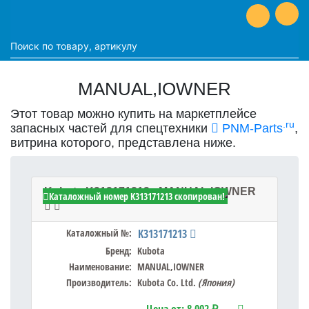
MANUAL,IOWNER
Этот товар можно купить на маркетплейсе
.ru
запасных частей для спецтехники
PNM-Parts
,
витрина которого, представлена ниже.
Kubota K313171213 - MANUAL,IOWNER
Каталожный номер K313171213 скопирован!
Каталожный №:
K313171213
Бренд:
Kubota
Наименование:
MANUAL,IOWNER
Производитель:
Kubota Co. Ltd.
(Япония)