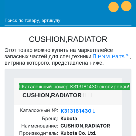
CUSHION,RADIATOR
Этот товар можно купить на маркетплейсе
.ru
запасных частей для спецтехники
PNM-Parts
,
витрина которого, представлена ниже.
Каталожный номер K313181430 скопирован!
Kubota K313181430 -
CUSHION,RADIATOR
Каталожный №:
K313181430
Бренд:
Kubota
Наименование:
CUSHION,RADIATOR
Производитель:
Kubota Co. Ltd.