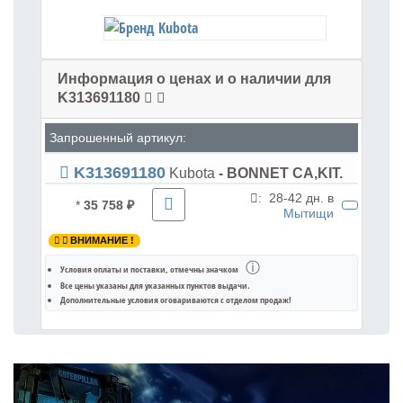
Информация о ценах и о наличии для
K313691180
Запрошенный артикул:
K313691180
Kubota
- BONNET CA,KIT.
:
28-42 дн. в
*
35 758 ₽
Мытищи
ВНИМАНИЕ !
ⓘ
Условия оплаты и поставки
, отмечны значком
Все цены указаны для
указанных пунктов выдачи
.
Дополнительные условия оговариваются с отделом продаж!