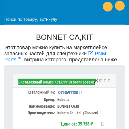
BONNET CA,KIT
Этот товар можно купить на маркетплейсе
запасных частей для спецтехники
PNM-
.ru
Parts
, витрина которого, представлена ниже.
Kubota K313691180 - BONNET CA,KIT
Каталожный номер K313691180 скопирован!
Каталожный №:
K313691180
Бренд:
Kubota
Наименование:
BONNET CA,KIT
Производитель:
Kubota Co. Ltd.
(Япония)
Цена от:
35 758 ₽