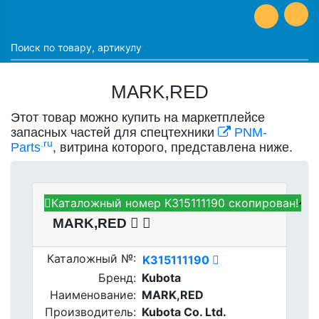
MARK,RED
Этот товар можно купить на маркетплейсе
запасных частей для спецтехники
PNM-
.ru
Parts
, витрина которого, представлена ниже.
Каталожный номер K315111190 скопирован!
Kubota K315111190 -
MARK,RED
Каталожный №:
K315111190
Бренд:
Kubota
Наименование:
MARK,RED
Производитель:
Kubota Co. Ltd.