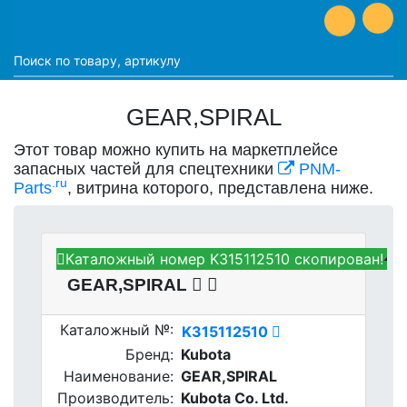
GEAR,SPIRAL
Этот товар можно купить на маркетплейсе
запасных частей для спецтехники
PNM-
.ru
Parts
, витрина которого, представлена ниже.
Каталожный номер K315112510 скопирован!
Kubota K315112510 -
GEAR,SPIRAL
Каталожный №:
K315112510
Бренд:
Kubota
Наименование:
GEAR,SPIRAL
Производитель:
Kubota Co. Ltd.