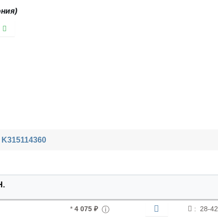
ония)
 K315114360
H.
*
4 075 ₽
:
28-42