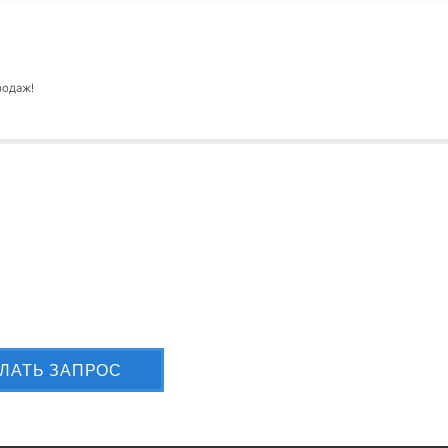
родаж!
лите Вашу заявку сейчас
ЛАТЬ ЗАПРОС