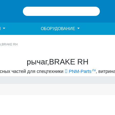
И
ОБОРУДОВАНИЕ
г,BRAKE RH
рычаг,BRAKE RH
.ru
асных частей для спецтехники
PNM-Parts
, витрин