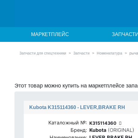
МАРКЕТПЛЕЙС
ЗАПЧАСТ
Запчасти для спецтехники
Запчасти
Номенклатура
рыча
Этот товар можно купить на маркетплейсе зап
Kubota K315114360 - LEVER,BRAKE RH
Каталожный №:
K315114360
Бренд:
Kubota
(ORIGINAL)
Наименование:
LEVER,BRAKE RH