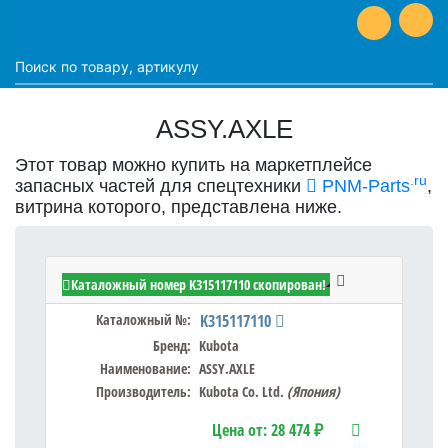
ASSY.AXLE
Этот товар можно купить на маркетплейсе
.ru
запасных частей для спецтехники
PNM-Parts
,
витрина которого, представлена ниже.
Kubota K315117110 - ASSY.AXLE
Каталожный номер K315117110 скопирован!
Каталожный №:
K315117110
Бренд:
Kubota
Наименование:
ASSY.AXLE
Производитель:
Kubota Co. Ltd.
(Япония)
Цена от:
28 474 ₽