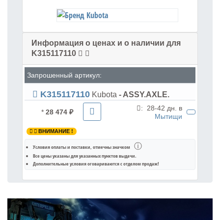
Информация о ценах и о наличии для
K315117110
Запрошенный артикул:
K315117110
Kubota
- ASSY.AXLE.
:
28-42 дн. в
*
28 474 ₽
Мытищи
ВНИМАНИЕ !
ⓘ
Условия оплаты и поставки
, отмечны значком
Все цены указаны для
указанных пунктов выдачи
.
Дополнительные условия оговариваются с отделом продаж!