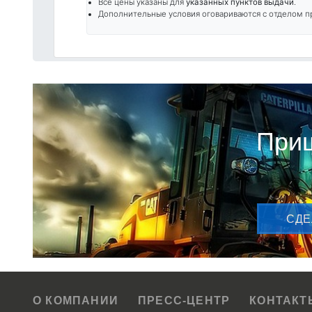
Все цены указаны для
указанных пунктов выдачи
.
Дополнительные условия оговариваются с отделом п
Приш
CДЕ
О КОМПАНИИ
ПРЕСС-ЦЕНТР
КОНТАКТ