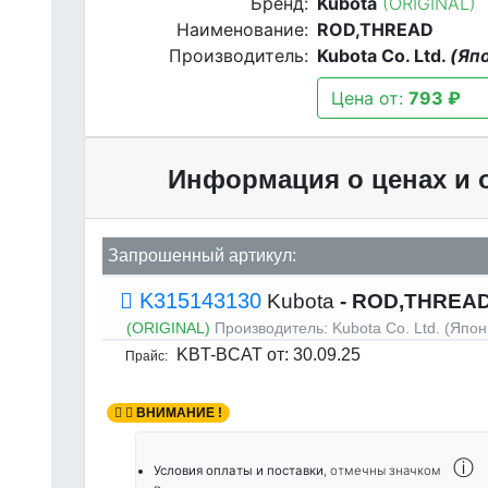
Бренд:
Kubota
(ORIGINAL)
Наименование:
ROD,THREAD
Производитель:
Kubota Co. Ltd.
(Яп
Цена от:
793 ₽
Информация о ценах и 
Запрошенный артикул:
K315143130
Kubota
- ROD,THREAD
(ORIGINAL)
Производитель:
Kubota Co. Ltd. (Япон
KBT-BCAT
от: 30.09.25
Прайс:
ВНИМАНИЕ !
ⓘ
Условия оплаты и поставки
, отмечны значком