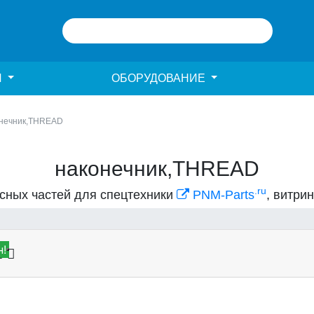
И
ОБОРУДОВАНИЕ
нечник,THREAD
наконечник,THREAD
.ru
асных частей для спецтехники
PNM-Parts
, витри
!