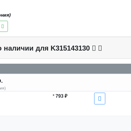
ония)
о наличии для K315143130
.
ия)
*
793 ₽