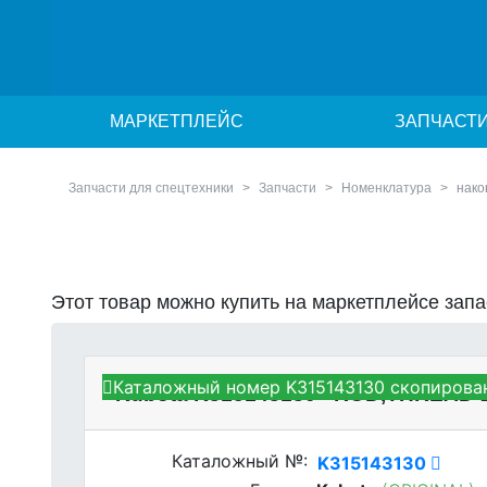
МАРКЕТПЛЕЙС
ЗАПЧАСТ
Запчасти для спецтехники
Запчасти
Номенклатура
нако
Этот товар можно купить на маркетплейсе зап
Каталожный номер K315143130 скопирован
Kubota K315143130 - ROD,THREAD
Каталожный №:
K315143130