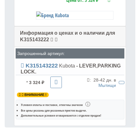
Цена от:
3 324 ₽
Информация о ценах и о наличии для
K315143222
Запрошенный артикул:
K315143222
Kubota
- LEVER,PARKING
LOCK.
:
28-42 дн. в
*
3 324 ₽
Мытищи
ВНИМАНИЕ !
ⓘ
Условия оплаты и поставки
, отмечны значком
Все цены указаны для
указанных пунктов выдачи
.
Дополнительные условия оговариваются с отделом продаж!