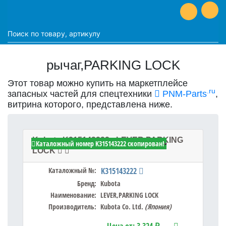
рычаг,PARKING LOCK
Этот товар можно купить на маркетплейсе
.ru
запасных частей для спецтехники
PNM-Parts
,
витрина которого, представлена ниже.
Kubota K315143222 - LEVER,PARKING
Каталожный номер K315143222 скопирован!
LOCK
Каталожный №:
K315143222
Бренд:
Kubota
Наименование:
LEVER,PARKING LOCK
Производитель:
Kubota Co. Ltd.
(Япония)